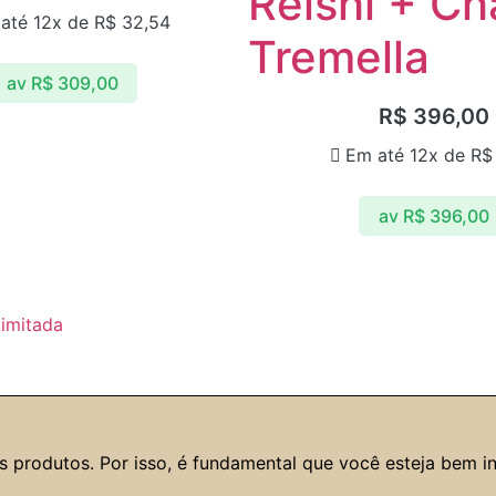
Reishi + C
até 12x de
R$
32,54
Tremella
av
R$
309,00
R$
396,00
Em até 12x de
R$
av
R$
396,00
 produtos. Por isso, é fundamental que você esteja bem in