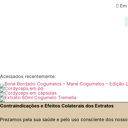
Em 
Acessados recentemente:
Contraindicações e Efeitos Colaterais dos Extratos
Prezamos pela sua saúde e pelo uso consciente dos nossos