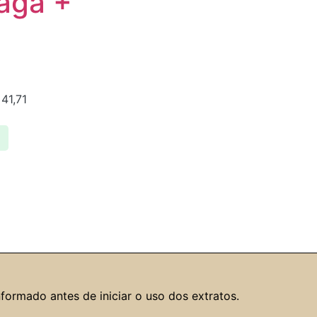
haga +
41,71
formado antes de iniciar o uso dos extratos.