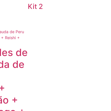
Kit 2
des de
da de
+
ão +