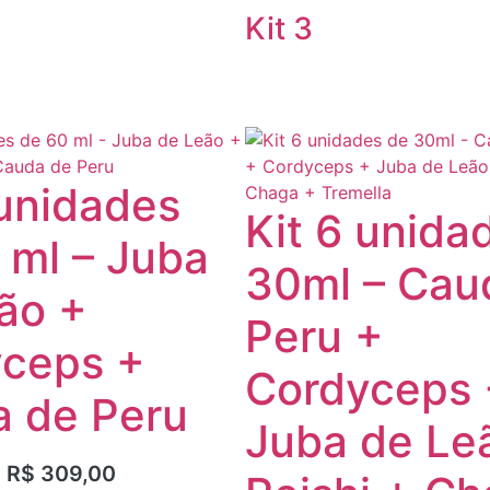
Kit 3
 unidades
Kit 6 unida
 ml – Juba
30ml – Cau
ão +
Peru +
ceps +
Cordyceps 
 de Peru
Juba de Le
R$
309,00