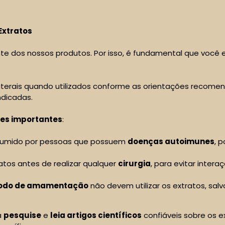
Extratos
e dos nossos produtos. Por isso, é fundamental que você e
aterais quando utilizados conforme as orientações recom
ndicadas.
es importantes
:
sumido por pessoas que possuem
doenças autoimunes
, 
atos antes de realizar qualquer
cirurgia
, para evitar inte
íodo de amamentação
não devem utilizar os extratos, sal
a
pesquise
e
leia artigos científicos
confiáveis sobre os e