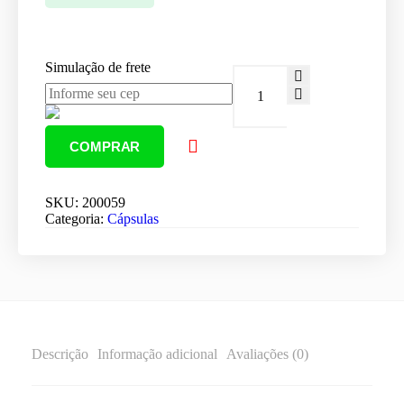
Simulação de frete
Juba
de
Leão
em
cápsulas
COMPRAR
quantidade
SKU:
200059
Categoria:
Cápsulas
Descrição
Informação adicional
Avaliações (0)