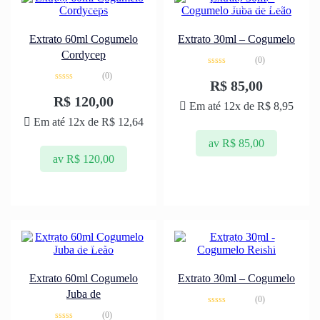
-17%
cordyceps
-18%
juba de leão
Extrato 60ml Cogumelo
Extrato 30ml – Cogumelo
Cordycep
(0)
Avaliação
(0)
0
R$
85,00
Avaliação
de
0
5
R$
120,00
Em até 12x de
R$
8,95
de
5
Em até 12x de
R$
12,64
av
R$
85,00
av
R$
120,00
-17%
juba de leão
-18%
Reishi
Extrato 60ml Cogumelo
Extrato 30ml – Cogumelo
Juba de
(0)
Avaliação
(0)