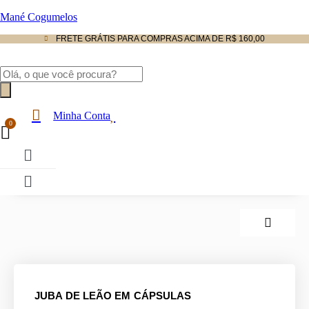
Mané Cogumelos
FRETE GRÁTIS PARA COMPRAS ACIMA DE R$ 160,00
Pesquisar
produtos
Minha Conta
Menu
JUBA DE LEÃO EM CÁPSULAS