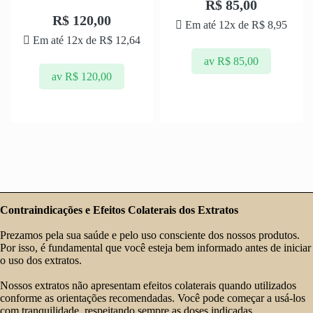
0
R$
85,00
Avaliação
de
0
5
R$
120,00
Em até 12x de
R$
8,95
de
5
Em até 12x de
R$
12,64
av
R$
85,00
av
R$
120,00
Contraindicações e Efeitos Colaterais dos Extratos
Prezamos pela sua saúde e pelo uso consciente dos nossos produtos.
Por isso, é fundamental que você esteja bem informado antes de iniciar
o uso dos extratos.
Nossos extratos não apresentam efeitos colaterais quando utilizados
conforme as orientações recomendadas. Você pode começar a usá-los
com tranquilidade, respeitando sempre as doses indicadas.