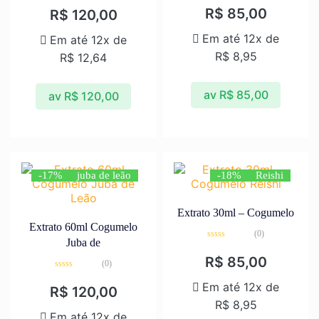
0
0
R$
85,00
R$
120,00
de
de
5
5
Em até 12x de
Em até 12x de
R$
8,95
R$
12,64
av
R$
85,00
av
R$
120,00
-17%
juba de leão
-18%
Reishi
Extrato 30ml – Cogumelo
Extrato 60ml Cogumelo
(0)
Juba de
Avaliação
0
R$
85,00
(0)
de
5
Avaliação
0
Em até 12x de
R$
120,00
de
5
R$
8,95
Em até 12x de