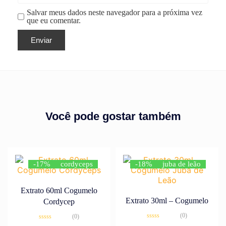
Salvar meus dados neste navegador para a próxima vez
que eu comentar.
Você pode gostar também
-17%
cordyceps
-18%
juba de leão
Extrato 60ml Cogumelo
Extrato 30ml – Cogumelo
Cordycep
(0)
(0)
Avaliação
Avaliação